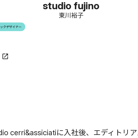
studio fujino
東川裕子
ックデザイナー
open_in_new
 cerri&assiciatiに入社後、エデ