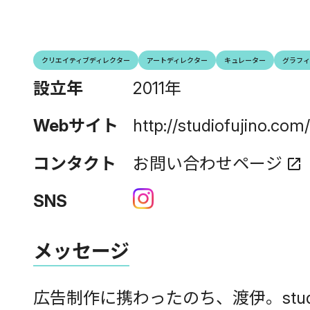
クリエイティブディレクター
アートディレクター
キュレーター
グラフィ
設立年
2011年
Webサイト
http://studiofujino.com/
コンタクト
お問い合わせページ
open_in_new
SNS
メッセージ
広告制作に携わったのち、渡伊。studio