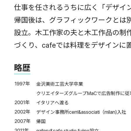
仕事を任されるうちに広く「デザイ
帰国後は、グラフィックワークとは別に、より
設立。木工作家の夫と木工作品の制作
づくり、cafeでは料理をデザイン
略歴
1997年
金沢美術工芸大学卒業
クリエイターズグループMaCで広告制作に従
2001年
イタリアへ渡る
2002年
デザイン事務所cerri&associati（milan)入社
2007年
帰国
2011年
gallery&cafe studio fujino設立