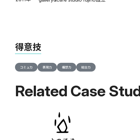
得意技
コミュ力
表現力
構想力
総合力
Related Case Stud